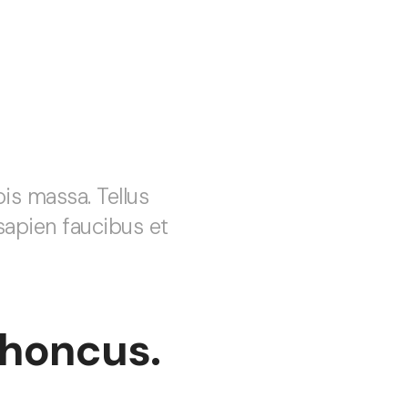
is massa. Tellus
sapien faucibus et
rhoncus.