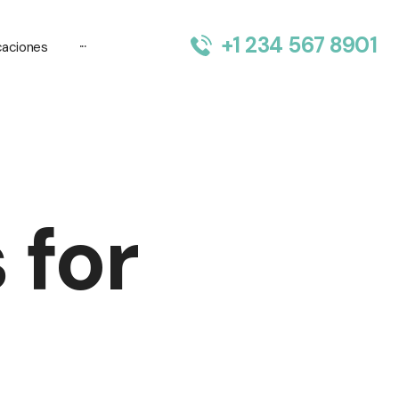
+1 234 567 8901
···
caciones
 for