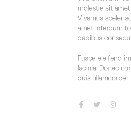
molestie sit amet
Vivamus scelerisqu
amet interdum tor
dapibus consequa
Fusce eleifend im
lacinia. Donec con
quis ullamcorper v