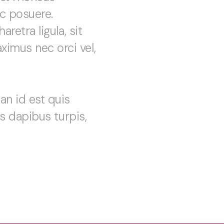
c posuere.
retra ligula, sit
imus nec orci vel,
an id est quis
is dapibus turpis,