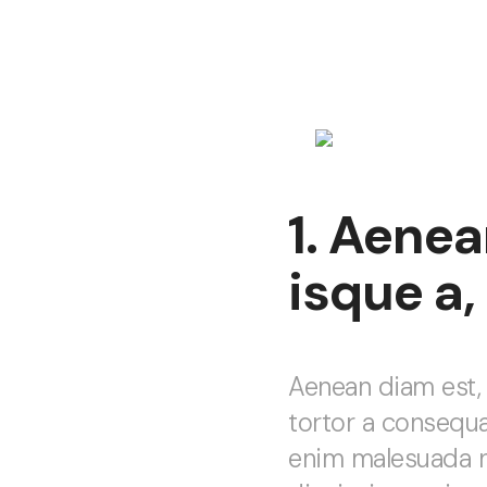
1. Aenea
isque a,
Aenean diam est, s
tortor a consequa
enim malesuada n