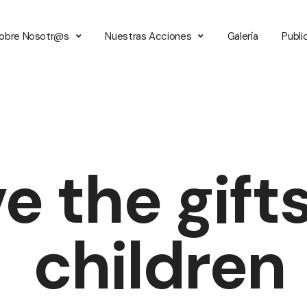
obre Nosotr@s
Nuestras Acciones
Galería
Publi
e the gifts
children