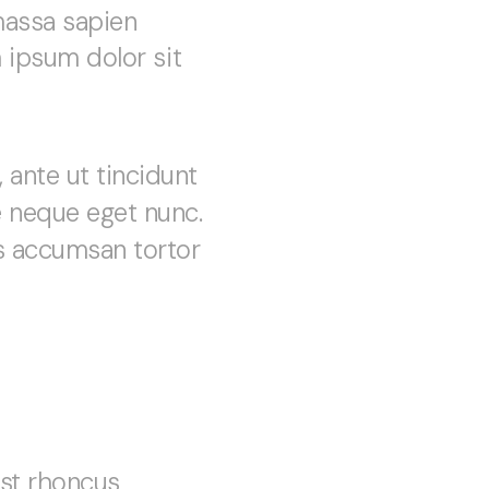
massa sapien
m ipsum dolor sit
ante ut tincidunt
e neque eget nunc.
us accumsan tortor
est rhoncus